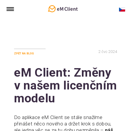
2
čvc 2024
zpět na blog
eM Client: Změny
v našem licenčním
modelu
Do aplikace eM Client se stále snažíme
přinášet něco nového a držet krok s dobou,
ale jedna věc se za tu dobu nezměnila –
náš