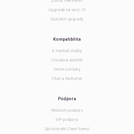
Získat free licenci
Upgrade na verzi 10
Doživotní upgrady
Kompatibilita
E-mailové služby
Cloudová uložiště
Online schůzky
Chat a Multichat
Podpora
Možnosti podpory
VIP podpora
Správce eM Client licencí