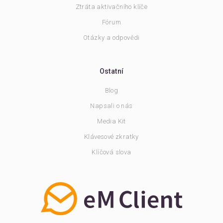
Ztráta aktivačního klíče
Fórum
Otázky a odpovědi
Ostatní
Blog
Napsali o nás
Media Kit
Klávesové zkratky
Klíčová slova