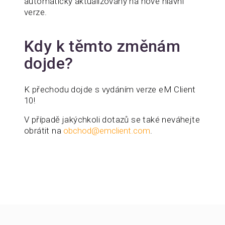
automaticky aktualizovány na nové hlavní
verze.
Kdy k těmto změnám
dojde?
K přechodu dojde s vydáním verze eM Client
10!
V případě jakýchkoli dotazů se také neváhejte
obrátit na
obchod@emclient.com
.