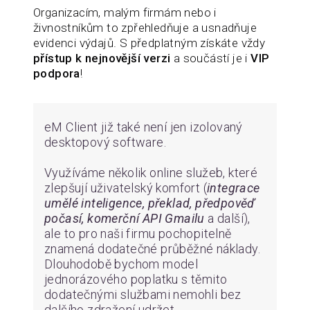
Organizacím, malým firmám nebo i
živnostníkům to zpřehledňuje a usnadňuje
evidenci výdajů. S předplatným získáte vždy
přístup k nejnovější verzi
a součástí je i
VIP
podpora
!
eM Client již také není jen izolovaný
desktopový software.
Využíváme několik online služeb, které
zlepšují uživatelský komfort (
integrace
umělé inteligence, překlad, předpověď
počasí, komerční API Gmailu
a další),
ale to pro naši firmu pochopitelně
znamená dodatečné průběžné náklady.
Dlouhodobě bychom model
jednorázového poplatku s těmito
dodatečnými službami nemohli bez
dalšího zdražení udržet.