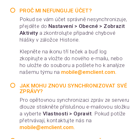
PROČ MI NEFUNGUJE ÚČET?
Pokud se vám účet správně nesynchronizuje,
přejděte do
Nastavení > Obecné > Zobrazit
Aktivity
a zkontrolujte případné chybové
hlášky v záložce Historie.
Klepněte na ikonu tří teček a buď log
zkopírujte a vložte do nového e-mailu, nebo
ho uložte do souboru a pošlete ho k analýze
našemu týmu na
mobile@emclient.com
.
JAK MOHU ZNOVU SYNCHRONIZOVAT SVÉ
ZPRÁVY?
Pro opětovnou synchronizaci zpráv ze serveru
dlouze stiskněte příslušnou e-mailovou složku
a vyberte
Vlastnosti > Opravit
. Pokud potíže
přetrvávají, kontaktujte nás na
mobile@emclient.com
.