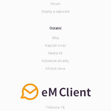
Fórum
Otázky a odpovědi
Ostatní
Blog
Napsali o nás
Media Kit
Klávesové zkratky
Klíčová slova
Thámova 18,