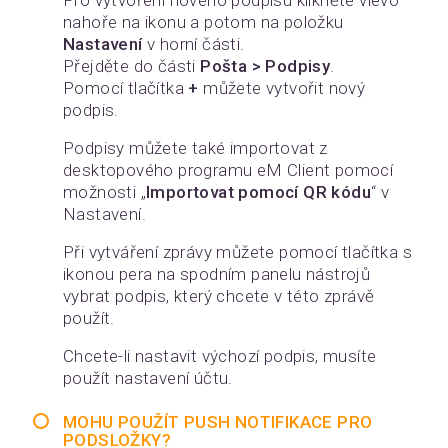
Pro vytvoření nového podpisu klikněte vlevo
nahoře na ikonu a potom na položku
Nastavení
v horní části.
Přejděte do části
Pošta > Podpisy
.
Pomocí tlačítka
+
můžete vytvořit nový
podpis.
Podpisy můžete také importovat z
desktopového programu eM Client pomocí
možnosti „
Importovat pomocí QR kódu
“ v
Nastavení.
Při vytváření zprávy můžete pomocí tlačítka s
ikonou pera na spodním panelu nástrojů
vybrat podpis, který chcete v této zprávě
použít.
Chcete-li nastavit výchozí podpis, musíte
použít nastavení účtu.
MOHU POUŽÍT PUSH NOTIFIKACE PRO
PODSLOŽKY?