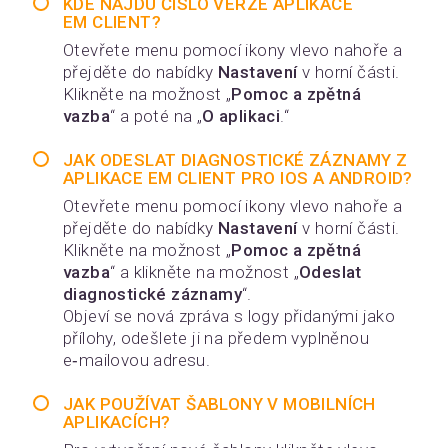
KDE NAJDU ČÍSLO VERZE APLIKACE
EM CLIENT?
Otevřete menu pomocí ikony vlevo nahoře a
přejděte do nabídky
Nastavení
v horní části.
Klikněte na možnost „
Pomoc a zpětná
vazba
“ a poté na „
O aplikaci
.“
JAK ODESLAT DIAGNOSTICKÉ ZÁZNAMY Z
APLIKACE EM CLIENT PRO IOS A ANDROID?
Otevřete menu pomocí ikony vlevo nahoře a
přejděte do nabídky
Nastavení
v horní části.
Klikněte na možnost „
Pomoc a zpětná
vazba
“ a klikněte na možnost „
Odeslat
diagnostické záznamy
“.
Objeví se nová zpráva s logy přidanými jako
přílohy, odešlete ji na předem vyplněnou
e‑mailovou adresu.
JAK POUŽÍVAT ŠABLONY V MOBILNÍCH
APLIKACÍCH?