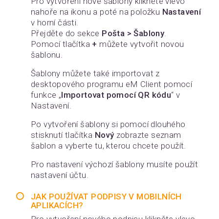
Pro vytvoření nové šablony klikněte vlevo
nahoře na ikonu a poté na položku
Nastavení
v horní části.
Přejděte do sekce
Pošta > Šablony
.
Pomocí tlačítka
+
můžete vytvořit novou
šablonu.
Šablony můžete také importovat z
desktopového programu eM Client pomocí
funkce „
Importovat pomocí QR kódu
“ v
Nastavení.
Po vytvoření šablony si pomocí dlouhého
stisknutí tlačítka
Nový
zobrazte seznam
šablon a vyberte tu, kterou chcete použít.
Pro nastavení výchozí šablony musíte použít
nastavení účtu.
JAK POUŽÍVAT PODPISY V MOBILNÍCH
APLIKACÍCH?