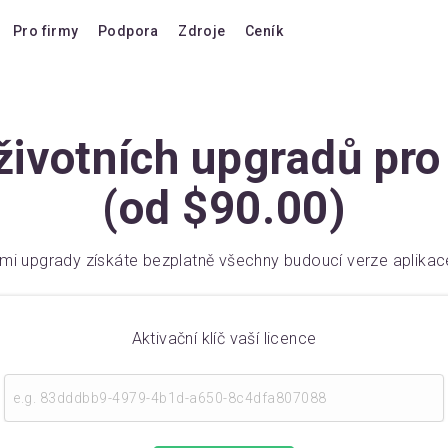
Pro firmy
Podpora
Zdroje
Ceník
Blog
Cenové možnosti
FAQ
Upgrade na verzi 10
ivotních upgradů pro
Forum
Doživotní upgrady
(od $90.00)
Klávesové zkratky
Koupit další licence
Videonávody
Prodloužení VIP podpor
ími upgrady získáte bezplatně všechny budoucí verze aplikace
Dokumentace
Koupit AI Add-on
Kompatibilita
Koupit další AI kredity
Aktivační klíč vaší licence
Srovnání s konkurencí
Hlasovat pro funkci
Historie vydaných verzí