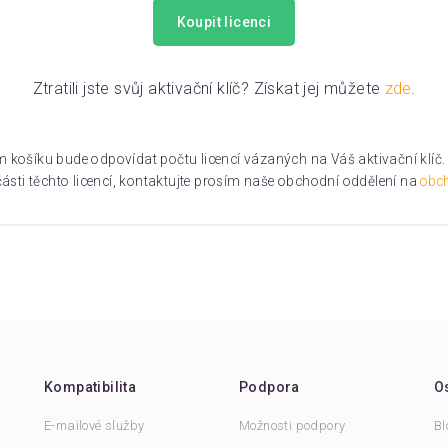
Koupit licenci
Ztratili jste svůj aktivační klíč? Získat jej můžete
zde
.
m košíku bude odpovídat počtu licencí vázaných na Váš aktivační klíč. 
ásti těchto licencí, kontaktujte prosím naše obchodní oddělení na
obc
Kompatibilita
Podpora
Os
E-mailové služby
Možnosti podpory
Bl