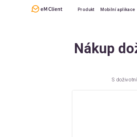
Produkt
Mobilní aplikace
Přehled
Funkce
E-mail
Podpora
Nákup dož
Kalendář a úkoly
FAQ
Kontakty
Poznámky
S doživotn
Chat