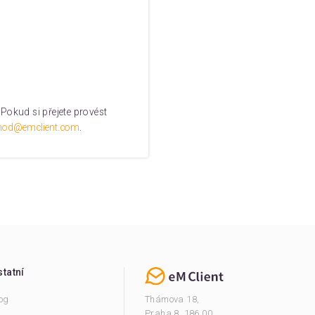
Pokud si přejete provést
hod@emclient.com
.
tatní
og
Thámova 18,
Praha 8, 186 00