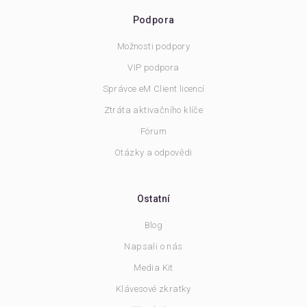
Podpora
Možnosti podpory
VIP podpora
Správce eM Client licencí
Ztráta aktivačního klíče
Fórum
Otázky a odpovědi
Ostatní
Blog
Napsali o nás
Media Kit
Klávesové zkratky