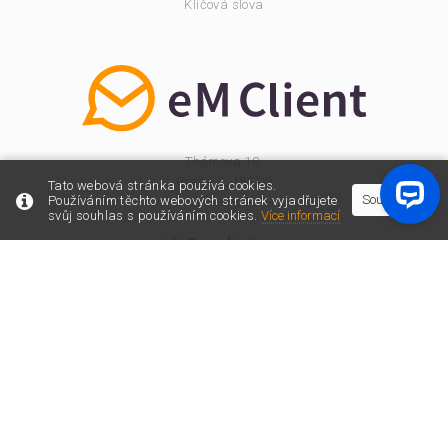
Klíčová slova
Thámova 18,
Praha 8, 186 00
Tato webová stránka používá cookies.
Souhlasím
Používáním těchto webových stránek vyjadřujete
Česká republika
svůj souhlas s používáním cookies.
Více informací
info@emclient.com
Partner Program
© 2026 eM Client. All rights reserved.
Podmínky používání
Zásady ochrany soukromých údajů