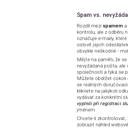
Spam vs. nevyžáda
Rozdíl mezi
spamem
kontrolu, ale z odběru
označuje e-maily, kter
oslovit jejich odesílate
obvykle neškodné - moh
Mějte na paměti, že s
nevyžádaná pošta, ale v
společnosti a týká se p
Můžete obdržet cokoli 
se reálných doručovací
kliknete na jakýkoli odk
vydávat za konkrétní s
vyplnili při registraci s
jménem.
Chcete-li zkontrolovat
zobrazit náhled webové