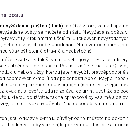
ná pošta
a
nevyžádanou poštou (Junk
) spočívá v tom, že nad spa
 nevyžádané pošty se můžete odhlásit. Nevyžádaná pošta 
é byly využity k reklamním účelům. U takových nevyžádaný
le, nebo se z jejich odběru
odhlásit
. Na rozdíl od spamu js
ou však být stejně otravné a nadbytečné.
e můžete setkat s falešným marketingovým e-mailem, kter
e skutečnosti jde o spam. Pokud uvidíte e-mail, který tvrd
roduktu nebo služby, kterou jste nevyužili, pravděpodobně
od spamových e-mailů od společnosti Apple, Paypal nebo 
ch služeb. Spammeři jsou v průběhu času kreativnější - ne
az, dvakrát si ověřte, zda je zpráva legitimní. Jestliže se 
lužbu, kterou používáte, tak ta opravdová by vás měla oslo
lužby
, a nejen "vážený uživateli" nebo podobným neutrálním
, zda jsou odkazy v e-mailu důvěryhodné, můžete na odkaz 
 URL adresy. To by vám mělo poskytnout dostatek informa