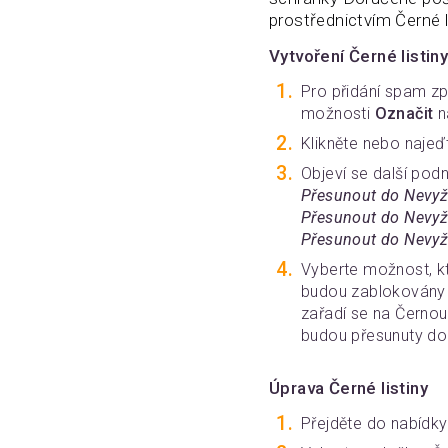
prostřednictvím Černé li
Vytvoření Černé listin
Pro přidání spam zp
možnosti
Označit
n
Klikněte nebo naje
Objeví se další po
Přesunout do Nevy
Přesunout do Nevyžá
Přesunout do Nevyž
Vyberte možnost, kt
budou zablokovány e
zařadí se na Černo
budou přesunuty do
Úprava Černé listiny
Přejděte do nabídk