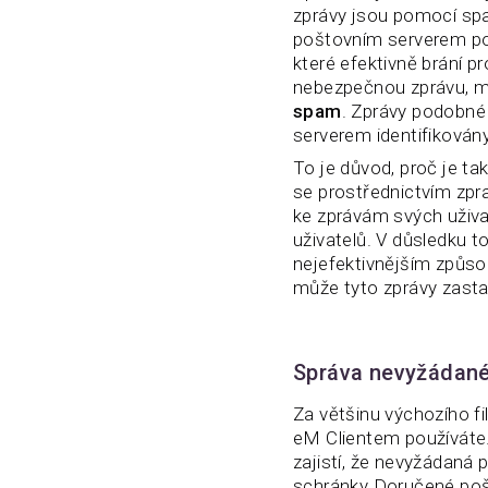
zprávy jsou pomocí spa
poštovním serverem pos
které efektivně brání p
nebezpečnou zprávu, mů
spam
. Zprávy podobn
serverem identifikován
To je důvod, proč je ta
se prostřednictvím zpra
ke zprávám svých uživa
uživatelů. V důsledku t
nejefektivnějším způso
může tyto zprávy zasta
Správa nevyžádané
Za většinu výchozího f
eM Clientem používáte.
zajistí, že nevyžádaná
schránky Doručené poš