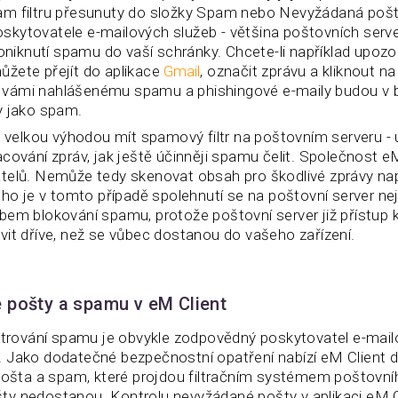
m filtru přesunuty do složky Spam nebo Nevyžádaná pošta
kytovatele e-mailových služeb - většina poštovních serv
roniknutí spamu do vaší schránky. Chcete-li například upozo
žete přejít do aplikace
Gmail
, označit zprávu a kliknout na
é vámi nahlášenému spamu a phishingové e-maily budou v
y jako spam.
k velkou výhodou mít spamový filtr na poštovním serveru -
cování zpráv, jak ještě účinněji spamu čelit. Společnost e
telů. Nemůže tedy skenovat obsah pro škodlivé zprávy na
oho je v tomto případě spolehnutí se na poštovní server ne
bem blokování spamu, protože poštovní server již přístup
vit dříve, než se vůbec dostanou do vašeho zařízení.
 pošty a spamu v eM Client
iltrování spamu je obvykle zodpovědný poskytovatel e-mail
 Jako dodatečné bezpečnostní opatření nabízí eM Client da
 pošta a spam, které projdou filtračním systémem poštovníh
ty nedostanou. Kontrolu nevyžádané pošty v aplikaci eM 