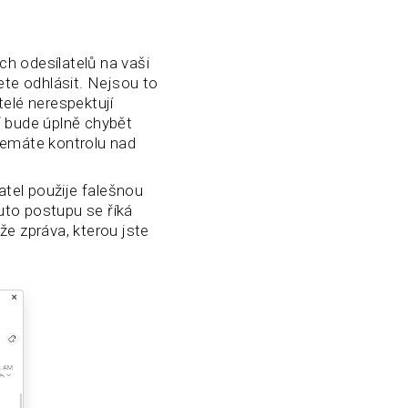
h odesílatelů na vaši
te odhlásit. Nejsou to
telé nerespektují
ď bude úplně chybět
nemáte kontrolu nad
latel použije falešnou
uto postupu se říká
že zpráva, kterou jste