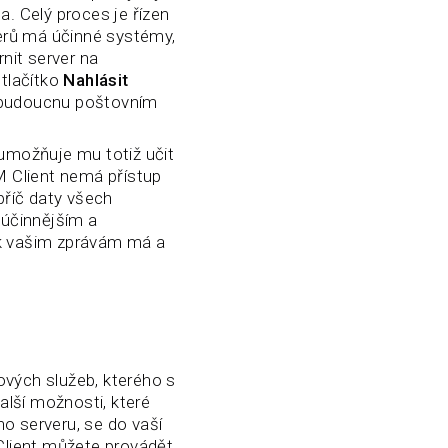
. Celý proces je řízen
erů má účinné systémy,
rnit server na
 tlačítko
Nahlásit
 budoucnu poštovním
 umožňuje mu totiž učit
M Client nemá přístup
příč daty všech
júčinnějším a
 k vašim zprávám má a
ových služeb, kterého s
lší možnosti, které
o serveru, se do vaší
Client můžete provádět