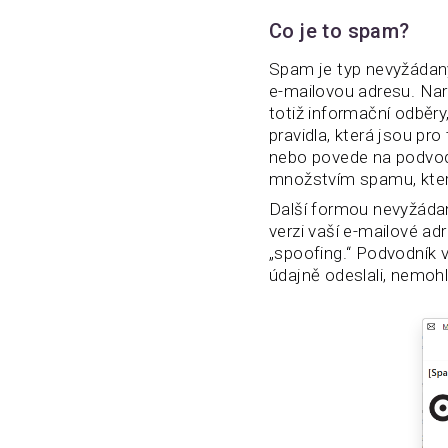
Co je to spam?
Spam je typ nevyžádaný
e-mailovou adresu. Nar
totiž informační odběry,
pravidla, která jsou p
nebo povede na podvodn
množstvím spamu, kter
Další formou nevyžáda
verzi vaší e-mailové a
„spoofing.“ Podvodník v
údajně odeslali, nemoh