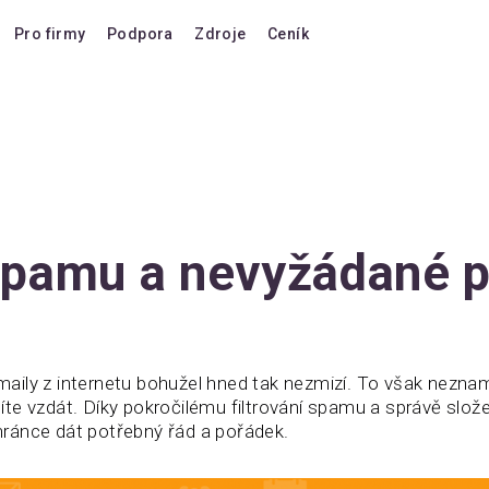
Pro firmy
Podpora
Zdroje
Ceník
Blog
Cenové možnosti
FAQ
Upgrade na verzi 10
Forum
Doživotní upgrady
Klávesové zkratky
Koupit další licence
Videonávody
Prodloužení VIP podpor
spamu a nevyžádané p
Dokumentace
Koupit AI Add-on
Kompatibilita
Koupit další AI kredity
Srovnání s konkurencí
ily z internetu bohužel hned tak nezmizí. To však neznam
te vzdát. Díky pokročilému filtrování spamu a správě slo
Hlasovat pro funkci
ránce dát potřebný řád a pořádek.
Historie vydaných verzí