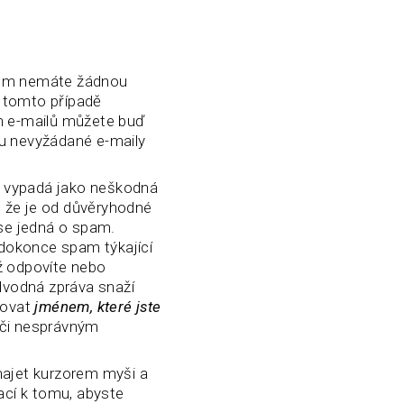
mem nemáte žádnou
v tomto případě
ch e-mailů můžete buď
ou nevyžádané e-maily
ý vypadá jako neškodná
í, že je od důvěryhodné
 se jedná o spam.
dokonce spam týkající
ž odpovíte nebo
podvodná zpráva snaží
vovat
jménem, které jste
 či nesprávným
najet kurzorem myši a
cí k tomu, abyste