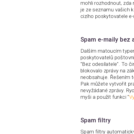
mohli rozhodnout, zda m
je ze seznamu vašich k
cizího poskytovatele e
Spam e-maily bez a
Dalším matoucím typem 
poskytovatelů poštovní
"Bez odesílatele". To či
blokovalo zprávy na zá
neobsahuje. Řešením to
Pak můžete vytvořit pr
nevyžádané zprávy. Rych
myši a použít funkci "
Vy
Spam filtry
Spam filtry automaticky