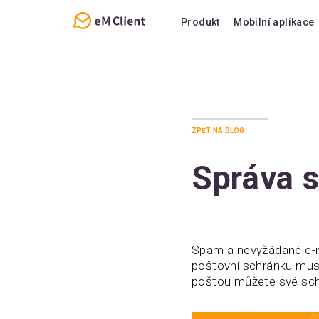
Produkt
Mobilní aplikace
Přehled
Funkce
E-mail
Podpora
Kalendář a úkoly
FAQ
zpět na blog
Kontakty
Poznámky
Správa 
Chat
Spam a nevyžádané e-ma
poštovní schránku musí
poštou můžete své sch