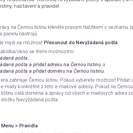
stiny, nastavení a pravidel.
y
rávy na Černou listinu klikněte pravým tlačítkem v seznamu
a panelu nástrojů.
ďte myší na možnost
Přesunout do Nevyžádaná pošta
.
dnabídka/okno se třemi možnostmi:
žádaná pošta
,
daná pošta a přidat adresu na Černou listinu
a
ádaná pošta a přidat doménu na Černou listinu
.
erá zahrnuje Černou listinu. Pokud vyberete možnost Přidat a
-maily konkrétně z této e-mailové adresy. Pokud na Černou 
u listinu celá doména a zprávy od všech e-mailových adres 
 složky Nevyžádaná pošta.
y
Menu > Pravidla
.