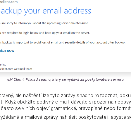
eM Client: Příklad spamu, který se vydává za poskytovatele serveru
avný, ale naštěstí lze tyto zprávy snadno rozpoznat, pokud
. Když obdržíte podivný e-mail, dávejte si pozor na neobvy
často se v nich objeví gramatické, pravopisné nebo formá
ádané e-mailové zprávy nahlásit poskytovateli, abyste se