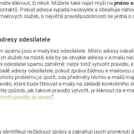
áte kliknout, či nikoli. Můžete také najet myší na
jméno o
ontaktů. Pokud adresa vypadá neobvykle a obsahuje náhod
-mailových služeb, s největší pravděpodobností se jedná o
dresy odesílatele
spamu jsou e-maily bez odesílatele. Místo adresy odesíla
ch služeb na místě, kde by se obvykle adresa v e-mailu nac
ní odesílatel spamu záměrně: nelze totiž vytvořit pravidlo, k
kladě adresy odesílatele, pokud zpráva žádnou e-mailovou 
hoto problému je zjistit, zda předměty těchto e-mailů ma
avidlo, které bude filtrovat e-maily na základě konkrétníh
lý způsob, jak takové pravidlo vytvořit, je kliknout na e-m
tvořit pravidlo ze zprávy
".
 identifikují nežádoucí zprávy a zabraňují jejich proniknutí