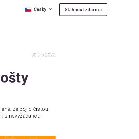
Česky
Stáhnout zdarma
30
srp 2023
y
ošty
ená, že boj o čistou
žek s nevyžádanou