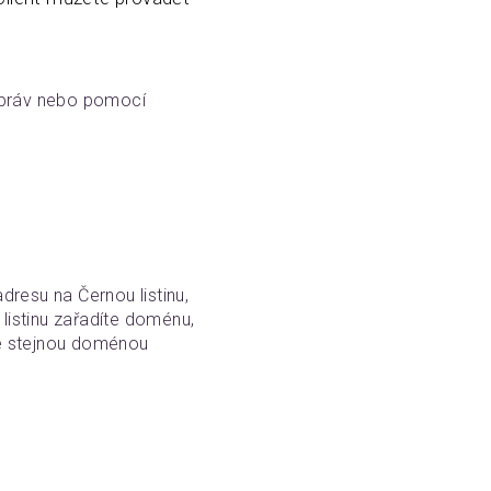
 zpráv nebo pomocí
dresu na Černou listinu,
listinu zařadíte doménu,
se stejnou doménou