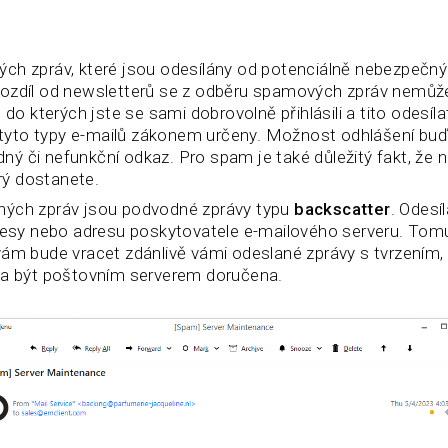
ch zpráv, které jsou odesílány od potenciálně nebezpečnýc
ozdíl od newsletterů se z odběru spamových zpráv nemůže
 do kterých jste se sami dobrovolně přihlásili a tito odesíla
ro tyto typy e-mailů zákonem určeny. Možnost odhlášení bu
ý či nefunkční odkaz. Pro spam je také důležitý fakt, že 
ý dostanete.
ných zpráv jsou podvodné zprávy typu
backscatter
. Odesí
dresy nebo adresu poskytovatele e-mailového serveru. Tom
ám bude vracet zdánlivě vámi odeslané zprávy s tvrzením, 
la být poštovním serverem doručena.