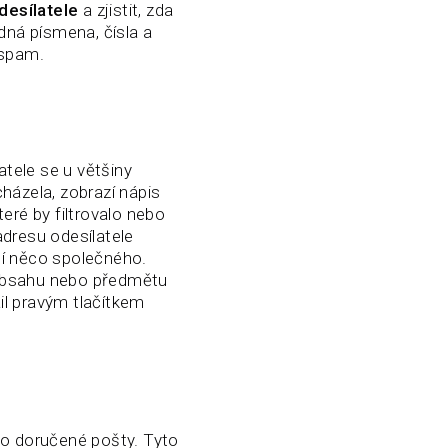
desílatele
a zjistit, zda
ná písmena, čísla a
 spam.
tele se u většiny
házela, zobrazí nápis
teré by filtrovalo nebo
adresu odesílatele
jí něco společného.
o obsahu nebo předmětu
ail pravým tlačítkem
 do doručené pošty. Tyto