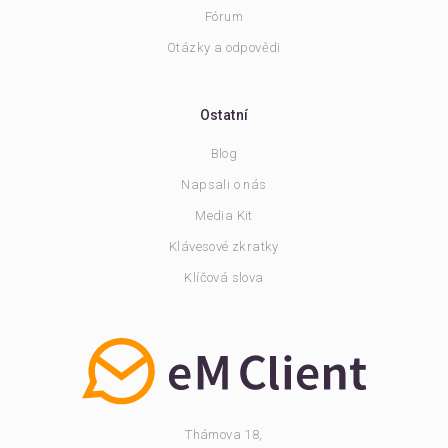
Fórum
Otázky a odpovědi
Ostatní
Blog
Napsali o nás
Media Kit
Klávesové zkratky
Klíčová slova
Thámova 18,